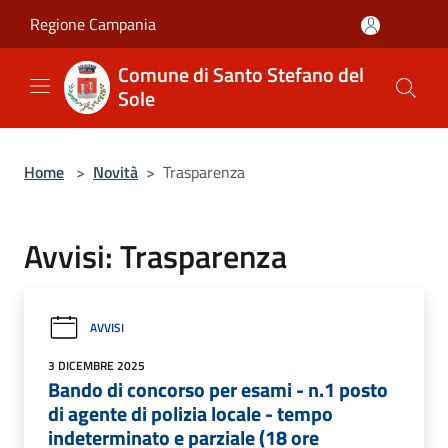
Salta al contenuto principale
Regione Campania
Comune di Santo Stefano del
Sole
Home
>
Novità
>
Trasparenza
Avvisi: Trasparenza
AVVISI
3 DICEMBRE 2025
Bando di concorso per esami - n.1 posto
di agente di polizia locale - tempo
indeterminato e parziale (18 ore