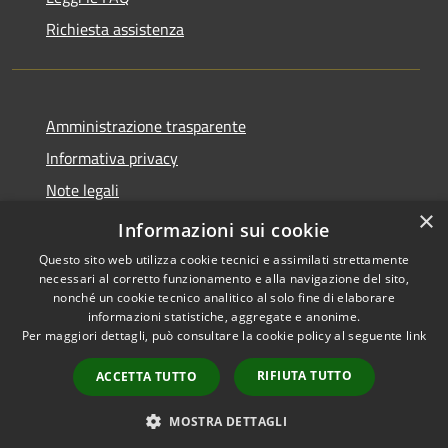
Richiesta assistenza
Amministrazione trasparente
Informativa privacy
Note legali
×
Dichiarazione di accessibilità
Informazioni sui cookie
Questo sito web utilizza cookie tecnici e assimilati strettamente
necessari al corretto funzionamento e alla navigazione del sito,
nonché un cookie tecnico analitico al solo fine di elaborare
informazioni statistiche, aggregate e anonime.
RSS
Copyright © 2026 • Comune di
Per maggiori dettagli, può consultare la cookie policy al seguente
link
Accessibilità
Santo Stefano del Sole •
Privacy
Municipium
Powered by
•
RIFIUTA TUTTO
ACCETTA TUTTO
Cookie
Accesso redazione
Mappa del sito
MOSTRA DETTAGLI