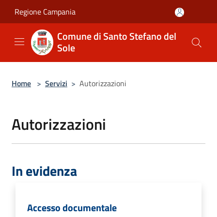
Salta al contenuto principale
Regione Campania
Comune di Santo Stefano del
Sole
Home
>
Servizi
>
Autorizzazioni
Autorizzazioni
In evidenza
Accesso documentale