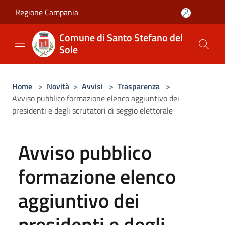
Salta al contenuto principale
Regione Campania
Comune di Santo Stefano del
Sole
Home
>
Novità
>
Avvisi
>
Trasparenza
>
Avviso pubblico formazione elenco aggiuntivo dei
presidenti e degli scrutatori di seggio elettorale
Avviso pubblico
formazione elenco
aggiuntivo dei
presidenti e degli