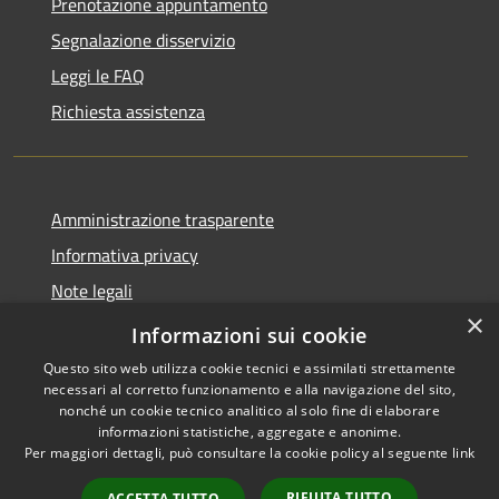
Prenotazione appuntamento
Segnalazione disservizio
Leggi le FAQ
Richiesta assistenza
Amministrazione trasparente
Informativa privacy
Note legali
×
Dichiarazione di accessibilità
Informazioni sui cookie
Questo sito web utilizza cookie tecnici e assimilati strettamente
necessari al corretto funzionamento e alla navigazione del sito,
nonché un cookie tecnico analitico al solo fine di elaborare
informazioni statistiche, aggregate e anonime.
RSS
Copyright © 2026 • Comune di
Per maggiori dettagli, può consultare la cookie policy al seguente
link
Accessibilità
Santo Stefano del Sole •
Privacy
Municipium
Powered by
•
RIFIUTA TUTTO
ACCETTA TUTTO