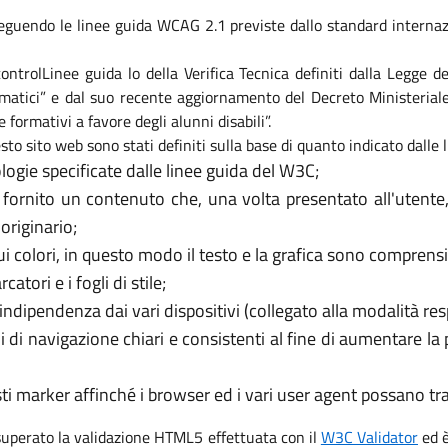
eguendo le linee guida WCAG 2.1 previste dallo standard internaz
i controlLinee guida lo della Verifica Tecnica definiti dalla Legge
formatici” e dal suo recente aggiornamento del Decreto Ministeri
e formativi a favore degli alunni disabili”.
sto sito web sono stati definiti sulla base di quanto indicato dalle
logie specificate dalle linee guida del W3C;
 fornito un contenuto che, una volta presentato all'utente
originario;
 colori, in questo modo il testo e la grafica sono comprensib
tori e i fogli di stile;
’indipendenza dai vari dispositivi (collegato alla modalità re
i di navigazione chiari e consistenti al fine di aumentare la
usti marker affinché i browser ed i vari user agent possano t
 superato la validazione HTML5 effettuata con il
W3C Validator
ed è