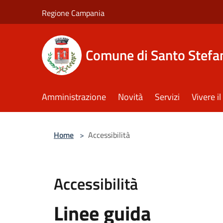
Salta al contenuto principale
Regione Campania
Comune di Santo Stefan
Amministrazione
Novità
Servizi
Vivere 
Home
>
Accessibilità
Accessibilità
Linee guida