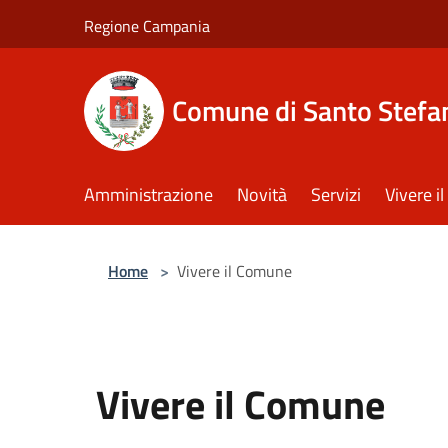
Salta al contenuto principale
Regione Campania
Comune di Santo Stefan
Amministrazione
Novità
Servizi
Vivere 
Home
>
Vivere il Comune
Vivere il Comune