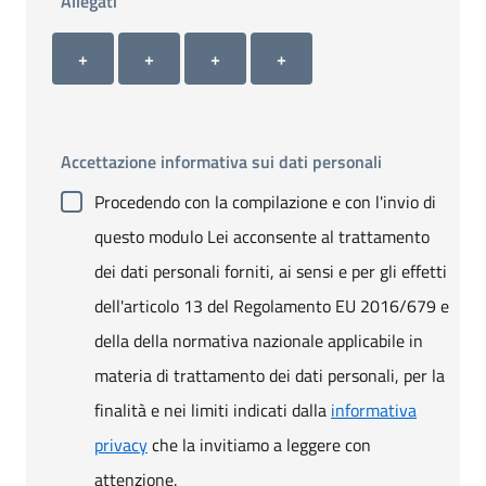
Allegati
Allegato 1
Allegato 2
Allegato 3
Allegato 4
+ Carica allegato 1
+ Carica allegato 2
+ Carica allegato 3
+ Carica allegato 4
+
+
+
+
Accettazione informativa sui dati personali
Procedendo con la compilazione e con l'invio di
questo modulo Lei acconsente al trattamento
dei dati personali forniti, ai sensi e per gli effetti
dell'articolo 13 del Regolamento EU 2016/679 e
della della normativa nazionale applicabile in
materia di trattamento dei dati personali, per la
finalità e nei limiti indicati dalla
informativa
privacy
che la invitiamo a leggere con
attenzione.