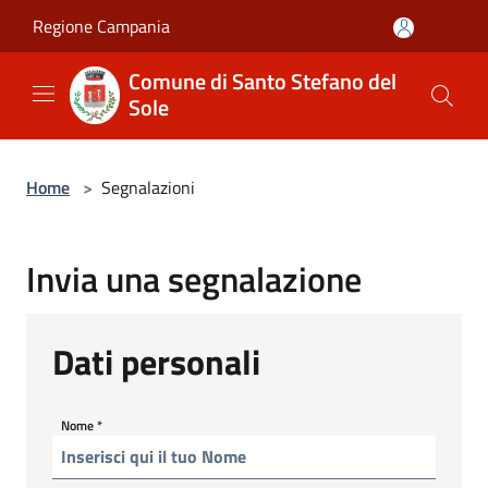
Salta al contenuto principale
Regione Campania
Comune di Santo Stefano del
Sole
Home
>
Segnalazioni
Invia una segnalazione
Dati personali
Nome
*