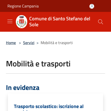
Salta al contenuto principale
Regione Campania
Comune di Santo Stefano del
Sole
Home
>
Servizi
>
Mobilità e trasporti
Mobilità e trasporti
In evidenza
Trasporto scolastico: iscrizione al