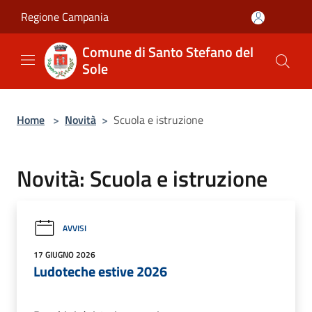
Salta al contenuto principale
Regione Campania
Comune di Santo Stefano del
Sole
Home
>
Novità
>
Scuola e istruzione
Novità: Scuola e istruzione
AVVISI
17 GIUGNO 2026
Ludoteche estive 2026