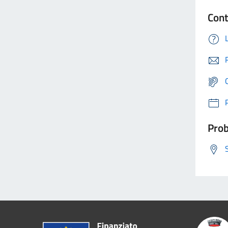
Cont
Prob