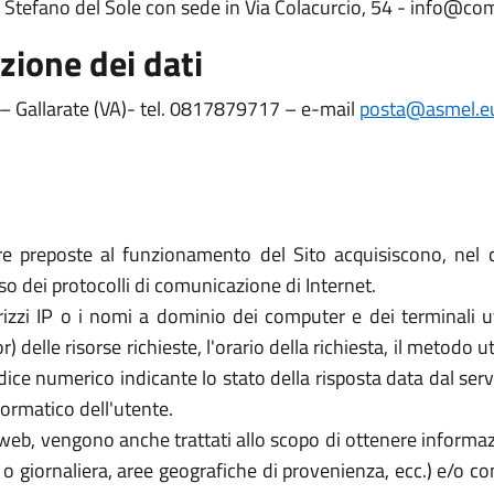
o Stefano del Sole con sede in Via Colacurcio, 54 - info@co
zione dei dati
 Gallarate (VA)- tel. 0817879717 – e-mail
posta@asmel.e
re preposte al funzionamento del Sito acquisiscono, nel c
uso dei protocolli di comunicazione di Internet.
rizzi IP o i nomi a dominio dei computer e dei terminali util
elle risorse richieste, l'orario della richiesta, il metodo util
dice numerico indicante lo stato della risposta data dal server
formatico dell'utente.
zi web, vengono anche trattati allo scopo di ottenere informazi
a o giornaliera, aree geografiche di provenienza, ecc.) e/o c