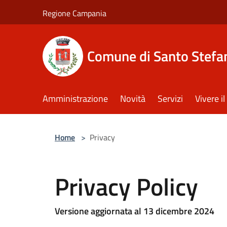
Salta al contenuto principale
Regione Campania
Comune di Santo Stefan
Amministrazione
Novità
Servizi
Vivere 
Home
>
Privacy
Privacy Policy
Versione aggiornata al 13 dicembre 2024