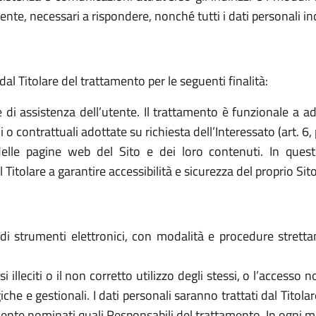
ttente, necessari a rispondere, nonché tutti i dati personali i
dal Titolare del trattamento per le seguenti finalità:
e di assistenza dell’utente. Il trattamento è funzionale a a
o contrattuali adottate su richiesta dell’Interessato (art. 6, 
elle pagine web del Sito e dei loro contenuti. In quest
tolare a garantire accessibilità e sicurezza del proprio Sito (a
o di strumenti elettronici, con modalità e procedure stret
 usi illeciti o il non corretto utilizzo degli stessi, o l’access
che e gestionali. I dati personali saranno trattati dal Titol
ente nominati quali Responsabili del trattamento. In ogni mo