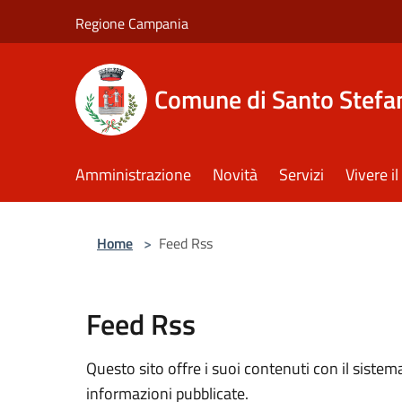
Salta al contenuto principale
Regione Campania
Comune di Santo Stefan
Amministrazione
Novità
Servizi
Vivere 
Home
>
Feed Rss
Feed Rss
Questo sito offre i suoi contenuti con il sist
informazioni pubblicate.