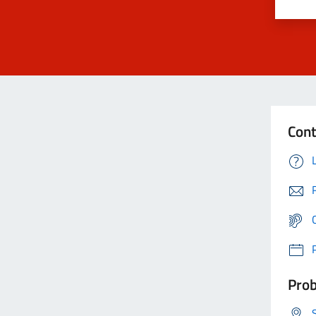
Cont
Prob