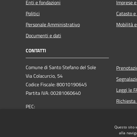
Enti e fondazioni
Imprese 
Politici
Catasto e
Personale Amministrativo
Mobilità e
Documenti e dati
CONTATTI
Comune di Santo Stefano del Sole
Prenotaz
Via Colacurcio, 54
Segnalazi
Codice Fiscale: 80010190645
Leggi le 
Partita IVA: 00281060640
Richiesta
PEC:
comunesantostefanodelsole@legalmail.it
Centralino Unico: +39 0825 673053
Questo sito 
alla navig