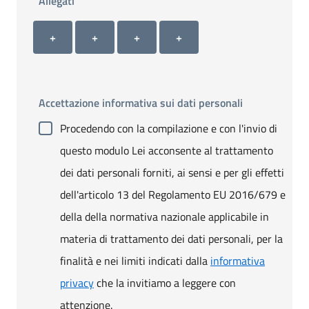
Allegati
Allegato 1
Allegato 2
Allegato 3
Allegato 4
+ Carica allegato 1
+ Carica allegato 2
+ Carica allegato 3
+ Carica allegato 4
+
+
+
+
Accettazione informativa sui dati personali
Procedendo con la compilazione e con l'invio di
questo modulo Lei acconsente al trattamento
dei dati personali forniti, ai sensi e per gli effetti
dell'articolo 13 del Regolamento EU 2016/679 e
della della normativa nazionale applicabile in
materia di trattamento dei dati personali, per la
finalità e nei limiti indicati dalla
informativa
privacy
che la invitiamo a leggere con
attenzione.