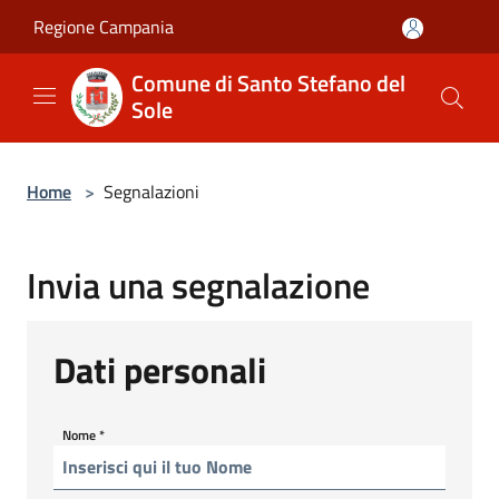
Salta al contenuto principale
Regione Campania
Comune di Santo Stefano del
Sole
Home
>
Segnalazioni
Invia una segnalazione
Dati personali
Nome
*