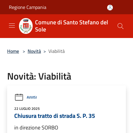
Salta al contenuto principale
Regione Campania
Comune di Santo Stefano del
Sole
Home
>
Novità
>
Viabilità
Novità: Viabilità
AVVISI
22 LUGLIO 2025
Chiusura tratto di strada S. P. 35
in direzione SORBO