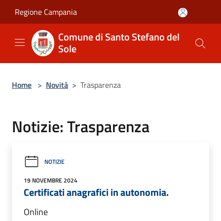
Salta al contenuto principale
Regione Campania
Comune di Santo Stefano del
Sole
Home
>
Novità
>
Trasparenza
Notizie: Trasparenza
NOTIZIE
19 NOVEMBRE 2024
Certificati anagrafici in autonomia.
Online