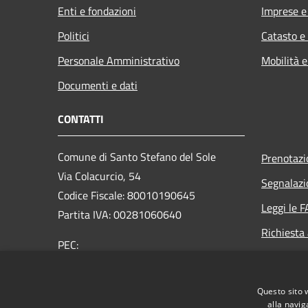
Enti e fondazioni
Imprese 
Politici
Catasto e
Personale Amministrativo
Mobilità e
Documenti e dati
CONTATTI
Comune di Santo Stefano del Sole
Prenotaz
Via Colacurcio, 54
Segnalazi
Codice Fiscale: 80010190645
Leggi le 
Partita IVA: 00281060640
Richiesta
PEC:
comunesantostefanodelsole@legalmail.it
Centralino Unico: +39 0825 673053
Questo sito 
alla navig