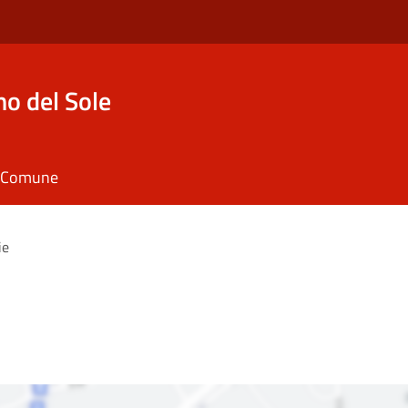
o del Sole
il Comune
ie