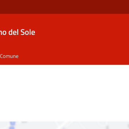
o del Sole
il Comune