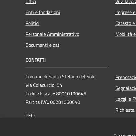
Uffici
Vita lavor
Enti e fondazioni
Imprese 
Politici
Catasto e
Personale Amministrativo
Mobilità e
Documenti e dati
CONTATTI
Comune di Santo Stefano del Sole
Prenotaz
Via Colacurcio, 54
Segnalazi
Codice Fiscale: 80010190645
Leggi le 
Partita IVA: 00281060640
Richiesta
PEC:
comunesantostefanodelsole@legalmail.it
Centralino Unico: +39 0825 673053
Questo sito 