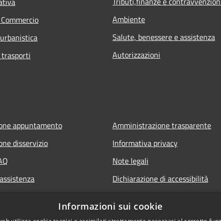
Tributi,finanze e contravvenzion
ativa
Ambiente
e Commercio
Salute, benessere e assistenza
 urbanistica
Autorizzazioni
 trasporti
ione appuntamento
Amministrazione trasparente
one disservizio
Informativa privacy
FAQ
Note legali
 assistenza
Dichiarazione di accessibilità
Informazioni sui cookie
web utilizza cookie tecnici e assimilati strettamente necessari al corretto fu