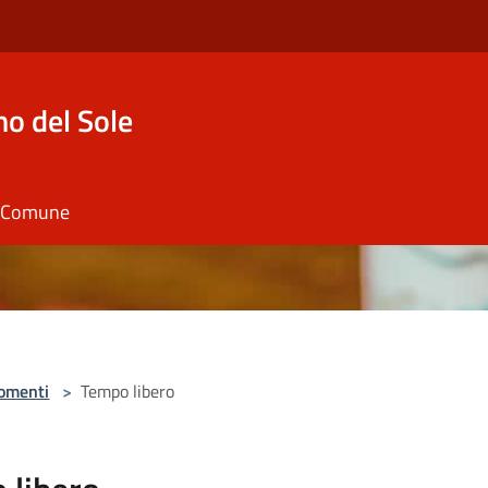
o del Sole
il Comune
omenti
>
Tempo libero