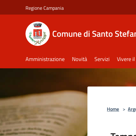
Salta al contenuto principale
Regione Campania
Comune di Santo Stefan
Amministrazione
Novità
Servizi
Vivere 
Home
>
Arg