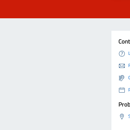
Cont
Prob