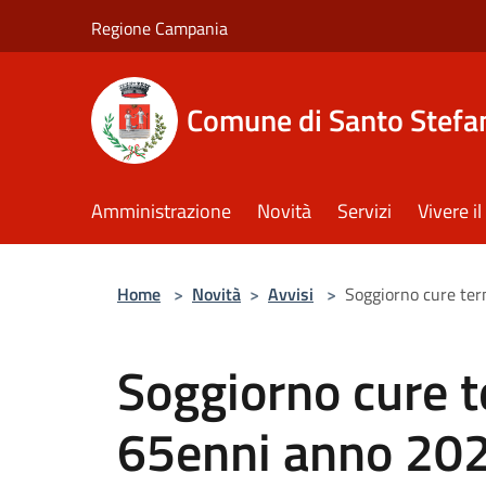
Salta al contenuto principale
Regione Campania
Comune di Santo Stefan
Amministrazione
Novità
Servizi
Vivere 
Home
>
Novità
>
Avvisi
>
Soggiorno cure ter
Soggiorno cure t
65enni anno 20