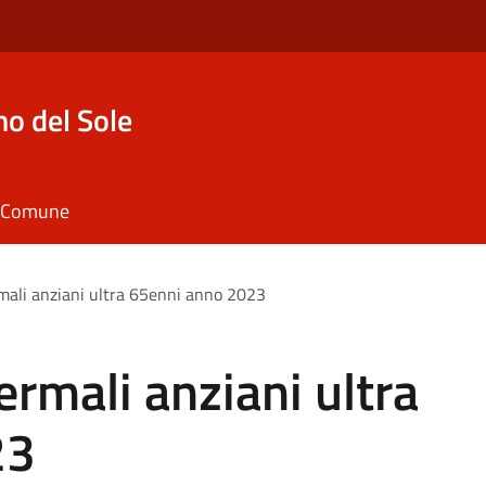
o del Sole
il Comune
mali anziani ultra 65enni anno 2023
ermali anziani ultra
23