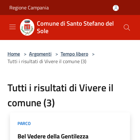
Salta al contenuto principale
Regione Campania
Comune di Santo Stefano del
Sole
Home
>
Argomenti
>
Tempo libero
>
Tutti i risultati di Vivere il comune (3)
Tutti i risultati di Vivere il
comune (3)
PARCO
Bel Vedere della Gentilezza