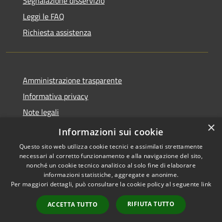
Segnalazione disservizio
Leggi le FAQ
Richiesta assistenza
Amministrazione trasparente
Informativa privacy
Note legali
×
Dichiarazione di accessibilità
Informazioni sui cookie
Questo sito web utilizza cookie tecnici e assimilati strettamente
necessari al corretto funzionamento e alla navigazione del sito,
nonché un cookie tecnico analitico al solo fine di elaborare
informazioni statistiche, aggregate e anonime.
RSS
Copyright © 2026 • Comune di
Per maggiori dettagli, può consultare la cookie policy al seguente
link
Accessibilità
Santo Stefano del Sole •
Privacy
Municipium
Powered by
•
RIFIUTA TUTTO
ACCETTA TUTTO
Cookie
Accesso redazione