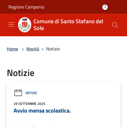
Salta al contenuto principale
Regione Campania
Comune di Santo Stefano del
Sole
Home
>
Novità
>
Notizie
Notizie
NOTIZIE
29 SETTEMBRE 2025
Avvio mensa scolastica.