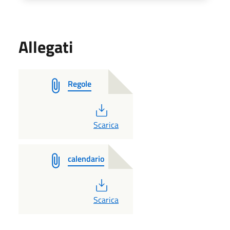
Allegati
Regole
PDF
Scarica
calendario
PDF
Scarica