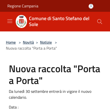
Salta al contenuto principale
Regione Campania
Comune di Santo Stefano del
Sole
Home
>
Novità
>
Notizie
>
Nuova raccolta "Porta a Porta"
Nuova raccolta "Porta
a Porta"
Da lunedì 30 settembre entrerà in vigore il nuovo
calendario.
Data :