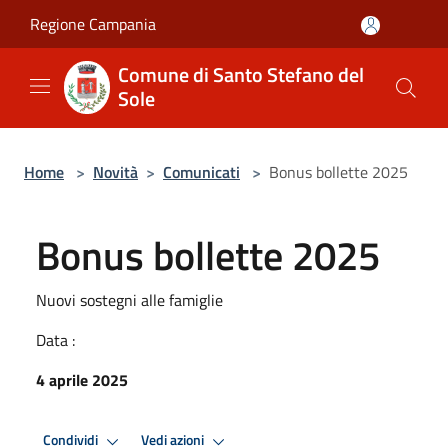
Salta al contenuto principale
Regione Campania
Comune di Santo Stefano del
Sole
Home
>
Novità
>
Comunicati
>
Bonus bollette 2025
Bonus bollette 2025
Nuovi sostegni alle famiglie
Data :
4 aprile 2025
Condividi
Vedi azioni