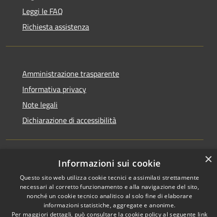
Leggi le FAQ
Richiesta assistenza
Amministrazione trasparente
Informativa privacy
Note legali
Dichiarazione di accessibilità
×
Informazioni sui cookie
RSS
Copyright © 2026 • Comune di
Questo sito web utilizza cookie tecnici e assimilati strettamente
Accessibilità
Santo Stefano del Sole •
necessari al corretto funzionamento e alla navigazione del sito,
Privacy
Municipium
Powered by
•
nonché un cookie tecnico analitico al solo fine di elaborare
Cookie
Accesso redazione
informazioni statistiche, aggregate e anonime.
Mappa del sito
Per maggiori dettagli, può consultare la cookie policy al seguente
link