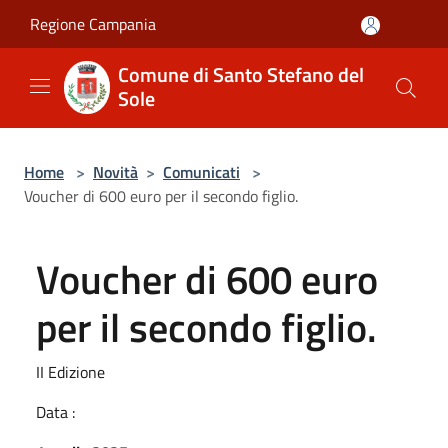
Salta al contenuto principale
Regione Campania
Comune di Santo Stefano del
Sole
Home
>
Novità
>
Comunicati
>
Voucher di 600 euro per il secondo figlio.
Voucher di 600 euro
per il secondo figlio.
II Edizione
Data :