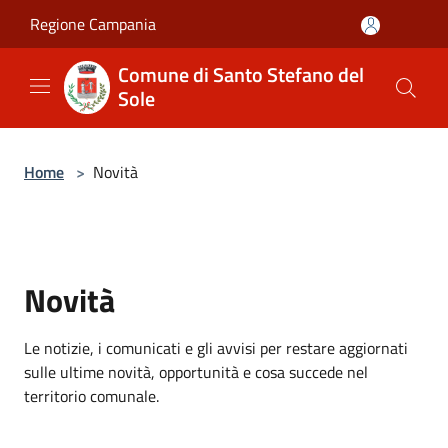
Salta al contenuto principale
Regione Campania
Comune di Santo Stefano del
Sole
Home
>
Novità
Novità
Le notizie, i comunicati e gli avvisi per restare aggiornati
sulle ultime novità, opportunità e cosa succede nel
territorio comunale.