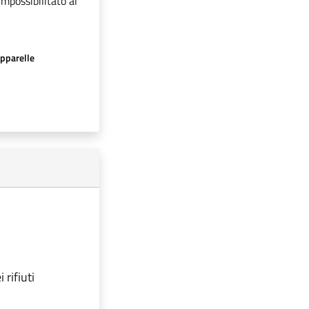
impossibilitato al
apparelle
rifiuti