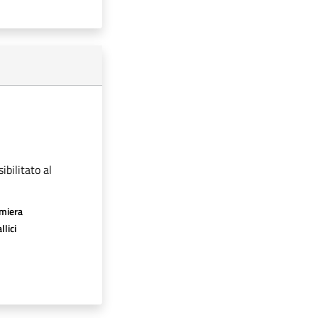
ibilitato al
amiera
llici