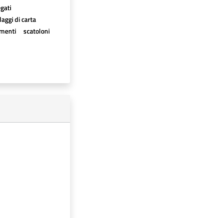
egati
aggi di carta
imenti
scatoloni