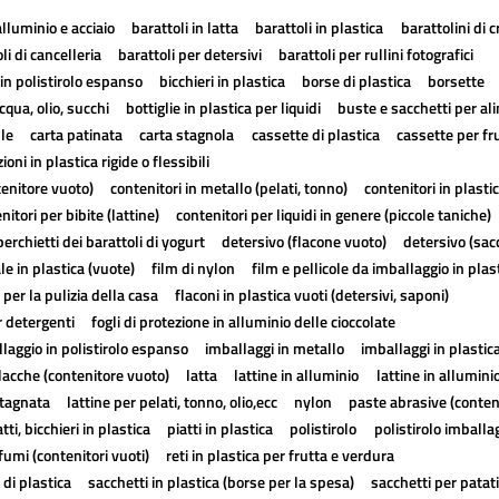
alluminio e acciaio
barattoli in latta
barattoli in plastica
barattolini di 
li di cancelleria
barattoli per detersivi
barattoli per rullini fotografici
in polistirolo espanso
bicchieri in plastica
borse di plastica
borsette
cqua, olio, succhi
bottiglie in plastica per liquidi
buste e sacchetti per al
lle
carta patinata
carta stagnola
cassette di plastica
cassette per fr
ioni in plastica rigide o flessibili
tenitore vuoto)
contenitori in metallo (pelati, tonno)
contenitori in plasti
nitori per bibite (lattine)
contenitori per liquidi in genere (piccole taniche)
erchietti dei barattoli di yogurt
detersivo (flacone vuoto)
detersivo (sac
ale in plastica (vuote)
film di nylon
film e pellicole da imballaggio in plas
 per la pulizia della casa
flaconi in plastica vuoti (detersivi, saponi)
r detergenti
fogli di protezione in alluminio delle cioccolate
laggio in polistirolo espanso
imballaggi in metallo
imballaggi in plastic
lacche (contenitore vuoto)
latta
lattine in alluminio
lattine in allumini
stagnata
lattine per pelati, tonno, olio,ecc
nylon
paste abrasive (conten
atti, bicchieri in plastica
piatti in plastica
polistirolo
polistirolo imballa
fumi (contenitori vuoti)
reti in plastica per frutta e verdura
 di plastica
sacchetti in plastica (borse per la spesa)
sacchetti per patat