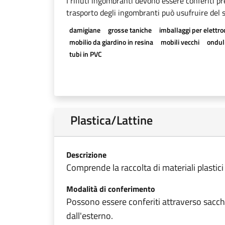
I rifiuti ingombranti devono essere conferiti pr
trasporto degli ingombranti può usufruire del se
damigiane
grosse taniche
imballaggi per elettr
mobilio da giardino in resina
mobili vecchi
onduli
tubi in PVC
Plastica/Lattine
Descrizione
Comprende la raccolta di materiali plastici e t
Modalità di conferimento
Possono essere conferiti attraverso sacchi 
dall'esterno.