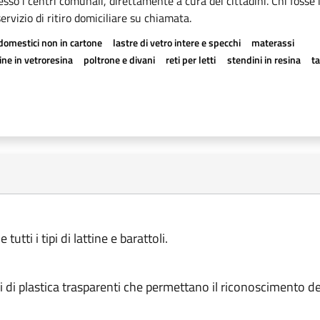
esso i centri comunali, direttamente a cura dei cittadini. Chi fosse 
rvizio di ritiro domiciliare su chiamata.
odomestici non in cartone
lastre di vetro intere e specchi
materassi
ne in vetroresina
poltrone e divani
reti per letti
stendini in resina
t
utti i tipi di lattine e barattoli.
di plastica trasparenti che permettano il riconoscimento dei 