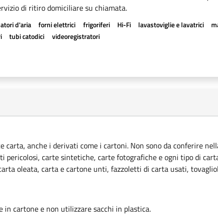
rvizio di ritiro domiciliare su chiamata.
atori d'aria
forni elettrici
frigoriferi
Hi-Fi
lavastoviglie e lavatrici
ma
i
tubi catodici
videoregistratori
ce carta, anche i derivati come i cartoni. Non sono da conferire nella
ti pericolosi, carte sintetiche, carte fotografiche e ogni tipo di car
rta oleata, carta e cartone unti, fazzoletti di carta usati, tovagliol
le in cartone e non utilizzare sacchi in plastica.