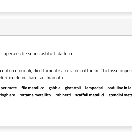
recupero e che sono costituiti da ferro.
i centri comunali, direttamente a cura dei cittadini. Chi fosse imposs
di ritiro domiciliare su chiamata.
 per ruote
filo metallico
gabbie
giocattoli
lampadari
onduline in l
ringhiere
rottame metallico
rubinetti
scaffali metallici
stendini meta