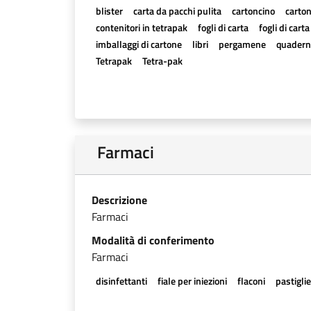
blister
carta da pacchi pulita
cartoncino
carton
contenitori in tetrapak
fogli di carta
fogli di cart
imballaggi di cartone
libri
pergamene
quadern
Tetrapak
Tetra-pak
Farmaci
Descrizione
Farmaci
Modalità di conferimento
Farmaci
disinfettanti
fiale per iniezioni
flaconi
pastigli