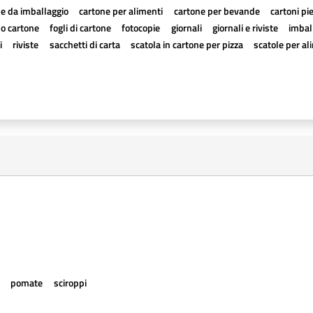
e da imballaggio
cartone per alimenti
cartone per bevande
cartoni pi
a o cartone
fogli di cartone
fotocopie
giornali
giornali e riviste
imball
i
riviste
sacchetti di carta
scatola in cartone per pizza
scatole per al
e
pomate
sciroppi