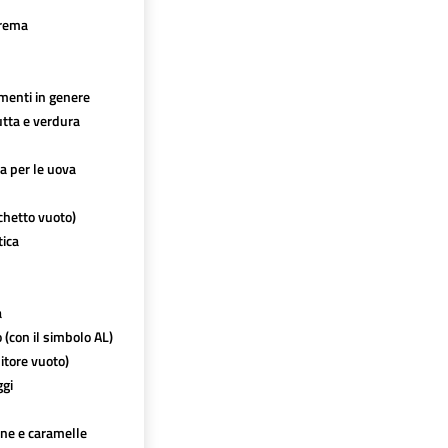
crema
imenti in genere
utta e verdura
ca per le uova
chetto vuoto)
tica
a
o (con il simbolo AL)
itore vuoto)
ggi
ine e caramelle