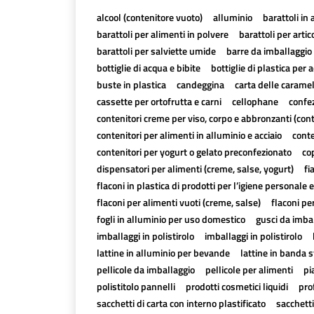
alcool (contenitore vuoto)
alluminio
barattoli in 
barattoli per alimenti in polvere
barattoli per artico
barattoli per salviette umide
barre da imballaggio 
bottiglie di acqua e bibite
bottiglie di plastica per a
buste in plastica
candeggina
carta delle carame
cassette per ortofrutta e carni
cellophane
confez
contenitori creme per viso, corpo e abbronzanti (con
contenitori per alimenti in alluminio e acciaio
conte
contenitori per yogurt o gelato preconfezionato
cop
dispensatori per alimenti (creme, salse, yogurt)
fi
flaconi in plastica di prodotti per l’igiene personale e
flaconi per alimenti vuoti (creme, salse)
flaconi pe
fogli in alluminio per uso domestico
gusci da imbal
imballaggi in polistirolo
imballaggi in polistirolo
lattine in alluminio per bevande
lattine in banda 
pellicole da imballaggio
pellicole per alimenti
pi
polistitolo pannelli
prodotti cosmetici liquidi
pro
sacchetti di carta con interno plastificato
sacchetti