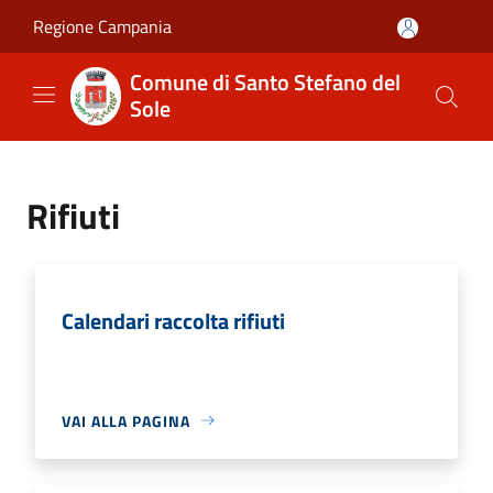
Salta al contenuto principale
Regione Campania
Comune di Santo Stefano del
Sole
Rifiuti
Calendari raccolta rifiuti
VAI ALLA PAGINA