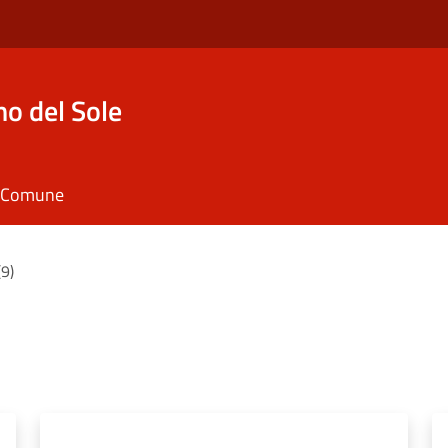
o del Sole
il Comune
(9)