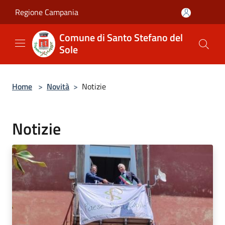
Salta al contenuto principale
Regione Campania
Comune di Santo Stefano del
Sole
Home
>
Novità
>
Notizie
Notizie