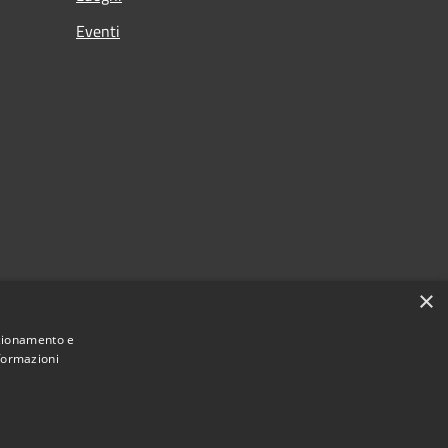
Eventi
×
nzionamento e
nformazioni
Municipium
Accesso