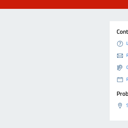
Cont
Prob