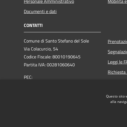
Personale Amministrativo
Mobilità e
Documenti e dati
CONTATTI
Comune di Santo Stefano del Sole
Prenotaz
Via Colacurcio, 54
Segnalazi
Codice Fiscale: 80010190645
Leggi le 
Partita IVA: 00281060640
Richiesta
PEC:
comunesantostefanodelsole@legalmail.it
Centralino Unico: +39 0825 673053
Questo sito 
alla navig
RSS
Accessibilità
Privacy
Cookie
Mappa de