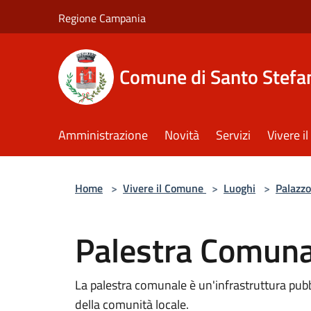
Salta al contenuto principale
Regione Campania
Comune di Santo Stefan
Amministrazione
Novità
Servizi
Vivere 
Home
>
Vivere il Comune
>
Luoghi
>
Palazzo
Palestra Comuna
La palestra comunale è un'infrastruttura pubbli
della comunità locale.