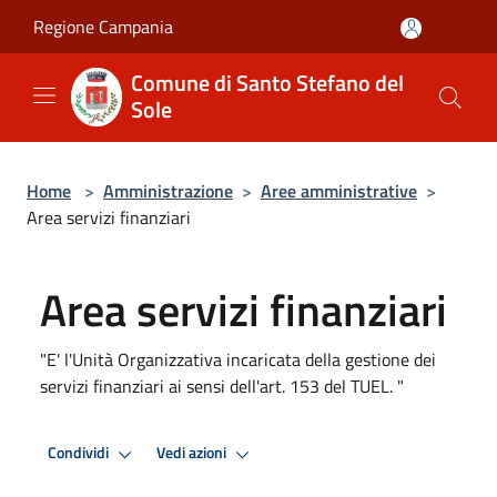
Salta al contenuto principale
Regione Campania
Comune di Santo Stefano del
Sole
Home
>
Amministrazione
>
Aree amministrative
>
Area servizi finanziari
Area servizi finanziari
"E' l'Unità Organizzativa incaricata della gestione dei
servizi finanziari ai sensi dell'art. 153 del TUEL. "
Condividi
Vedi azioni