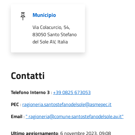
Municipio
Via Colacurcio, 54,
83050 Santo Stefano
del Sole AV, Italia
Utili
Contatti
Telefono Interno 3
:
+39 0825 673053
PEC
:
ragioneria.santostefanodelsole@asmepec.it
Email
:
" ragioneria@comune.santostefanodelsole.av.it"
Ultimo aggiornamento
: 6 novembre 2023, 09:08