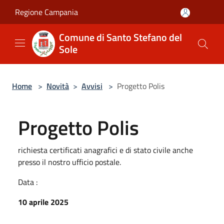
Salta al contenuto principale
Regione Campania
Comune di Santo Stefano del
Sole
Home
>
Novità
>
Avvisi
>
Progetto Polis
Progetto Polis
richiesta certificati anagrafici e di stato civile anche
presso il nostro ufficio postale.
Data :
10 aprile 2025