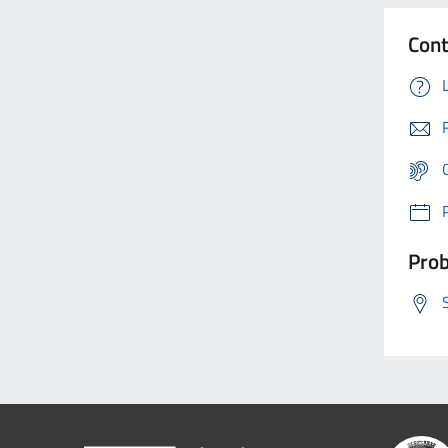
Cont
Prob