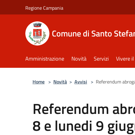
Salta al contenuto principale
Regione Campania
Comune di Santo Stefan
Amministrazione
Novità
Servizi
Vivere 
Home
>
Novità
>
Avvisi
>
Referendum abrogat
Referendum abro
8 e lunedi 9 gi