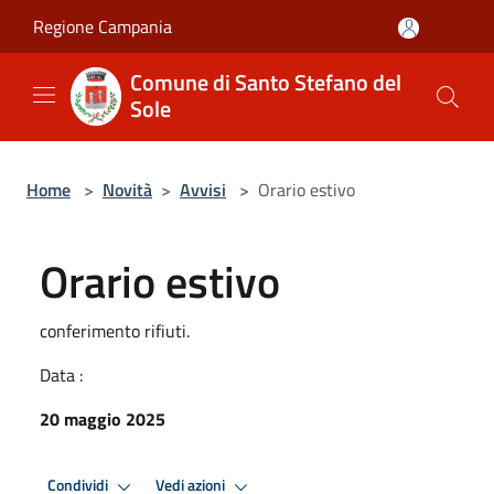
Salta al contenuto principale
Regione Campania
Comune di Santo Stefano del
Sole
Home
>
Novità
>
Avvisi
>
Orario estivo
Orario estivo
conferimento rifiuti.
Data :
20 maggio 2025
Condividi
Vedi azioni