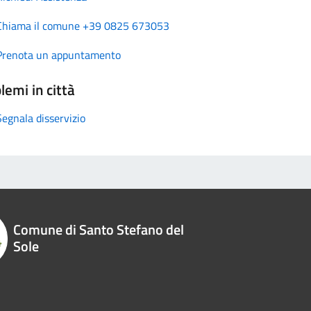
Chiama il comune +39 0825 673053
Prenota un appuntamento
lemi in città
Segnala disservizio
Comune di Santo Stefano del
Sole