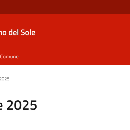
o del Sole
il Comune
 2025
e 2025