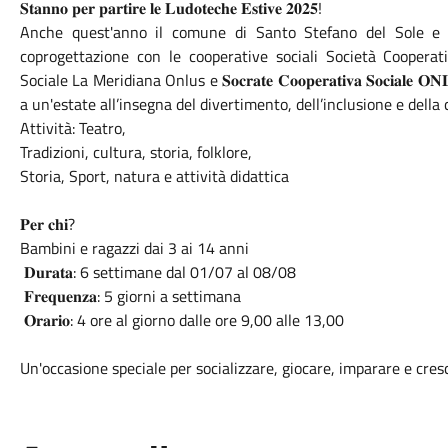
𝐒𝐭𝐚𝐧𝐧𝐨 𝐩𝐞𝐫 𝐩𝐚𝐫𝐭𝐢𝐫𝐞 𝐥𝐞 𝐋𝐮𝐝𝐨𝐭𝐞𝐜𝐡𝐞 𝐄𝐬𝐭𝐢𝐯𝐞 𝟐𝟎𝟐𝟓!
Anche quest'anno il comune di Santo Stefano del Sole e i
coprogettazione con le cooperative sociali Società Cooperativa So
Sociale La Meridiana Onlus e 𝐒𝐨𝐜𝐫𝐚𝐭𝐞 𝐂𝐨𝐨𝐩𝐞𝐫𝐚𝐭𝐢𝐯𝐚 𝐒𝐨𝐜𝐢𝐚𝐥𝐞 𝐎𝐍𝐋𝐔
a un'estate all’insegna del divertimento, dell’inclusione e della 
Attività: Teatro,
Tradizioni, cultura, storia, folklore,
Storia, Sport, natura e attività didattica
𝐏𝐞𝐫 𝐜𝐡𝐢?
Bambini e ragazzi dai 3 ai 14 anni
𝐃𝐮𝐫𝐚𝐭𝐚: 6 settimane dal 01/07 al 08/08
𝐅𝐫𝐞𝐪𝐮𝐞𝐧𝐳𝐚: 5 giorni a settimana
𝐎𝐫𝐚𝐫𝐢𝐨: 4 ore al giorno dalle ore 9,00 alle 13,00
Un'occasione speciale per socializzare, giocare, imparare e cres