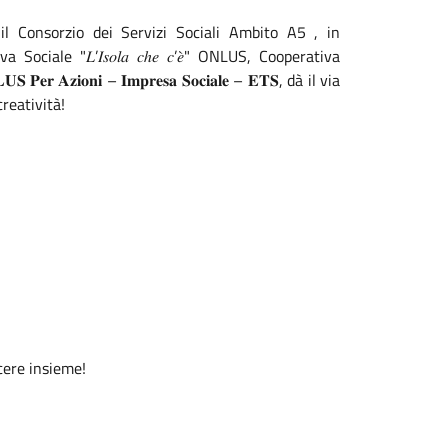
l Consorzio dei Servizi Sociali Ambito A5 , in
ciale "𝐿’𝐼𝑠𝑜𝑙𝑎 𝑐ℎ𝑒 𝑐’𝑒̀" ONLUS, Cooperativa
 𝐏𝐞𝐫 𝐀𝐳𝐢𝐨𝐧𝐢 – 𝐈𝐦𝐩𝐫𝐞𝐬𝐚 𝐒𝐨𝐜𝐢𝐚𝐥𝐞 – 𝐄𝐓𝐒, dà il via
creatività!
cere insieme!