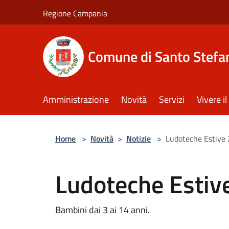
Salta al contenuto principale
Regione Campania
Comune di Santo Stefan
Amministrazione
Novità
Servizi
Vivere 
Home
>
Novità
>
Notizie
>
Ludoteche Estive
Ludoteche Estiv
Bambini dai 3 ai 14 anni.