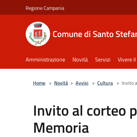
Salta al contenuto principale
Regione Campania
Comune di Santo Stefan
Amministrazione
Novità
Servizi
Vivere 
Home
>
Novità
>
Avvisi
>
Cultura
>
Invito 
Invito al corteo 
Memoria