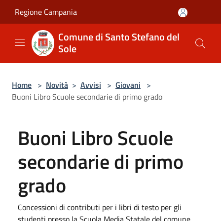
Salta al contenuto principale
Regione Campania
Comune di Santo Stefano del
Sole
Home
>
Novità
>
Avvisi
>
Giovani
>
Buoni Libro Scuole secondarie di primo grado
Buoni Libro Scuole
secondarie di primo
grado
Concessioni di contributi per i libri di testo per gli
studenti presso la Scuola Media Statale del comune