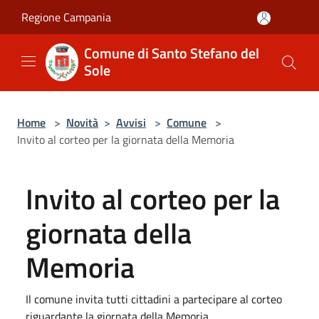
Salta al contenuto principale
Regione Campania
Comune di Santo Stefano del
Sole
Home
>
Novità
>
Avvisi
>
Comune
>
Invito al corteo per la giornata della Memoria
Invito al corteo per la
giornata della
Memoria
Il comune invita tutti cittadini a partecipare al corteo
riguardante la giornata della Memoria