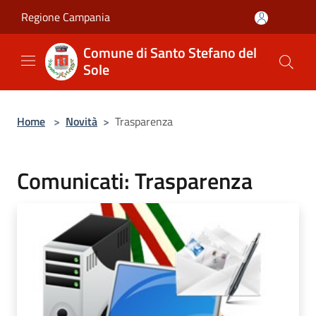
Salta al contenuto principale
Regione Campania
Comune di Santo Stefano del
Sole
Home
>
Novità
>
Trasparenza
Comunicati: Trasparenza