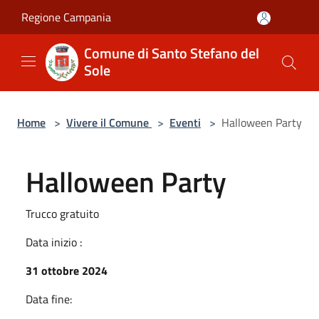
Salta al contenuto principale
Regione Campania
Comune di Santo Stefano del
Sole
Home
>
Vivere il Comune
>
Eventi
>
Halloween Party
Halloween Party
Trucco gratuito
Data inizio :
31 ottobre 2024
Data fine: