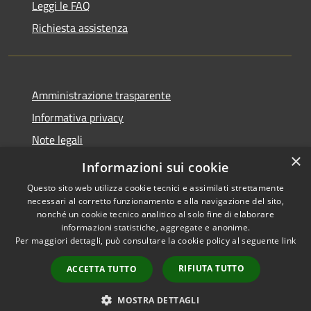
Leggi le FAQ
Richiesta assistenza
Amministrazione trasparente
Informativa privacy
Note legali
×
Dichiarazione di accessibilità
Informazioni sui cookie
Questo sito web utilizza cookie tecnici e assimilati strettamente
necessari al corretto funzionamento e alla navigazione del sito,
nonché un cookie tecnico analitico al solo fine di elaborare
informazioni statistiche, aggregate e anonime.
RSS
Copyright © 2026 • Comune di
Per maggiori dettagli, può consultare la cookie policy al seguente
link
Accessibilità
Santo Stefano del Sole •
Privacy
Municipium
Powered by
•
RIFIUTA TUTTO
ACCETTA TUTTO
Cookie
Accesso redazione
Mappa del sito
MOSTRA DETTAGLI