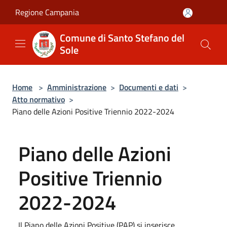
Salta al contenuto principale
Regione Campania
Comune di Santo Stefano del
Sole
Home
>
Amministrazione
>
Documenti e dati
>
Atto normativo
>
Piano delle Azioni Positive Triennio 2022-2024
Piano delle Azioni
Positive Triennio
2022-2024
Il Piano delle Azioni Positive (PAP) si inserisce