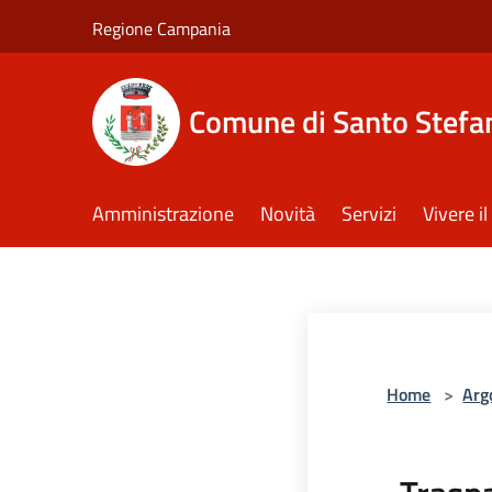
Salta al contenuto principale
Regione Campania
Comune di Santo Stefan
Amministrazione
Novità
Servizi
Vivere 
Home
>
Arg