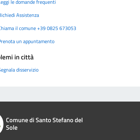
Leggi le domande frequenti
Richiedi Assistenza
Chiama il comune +39 0825 673053
Prenota un appuntamento
lemi in città
Segnala disservizio
Comune di Santo Stefano del
Sole