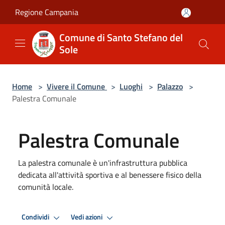
Salta al contenuto principale
Regione Campania
Comune di Santo Stefano del
Sole
Home
>
Vivere il Comune
>
Luoghi
>
Palazzo
>
Palestra Comunale
Palestra Comunale
La palestra comunale è un'infrastruttura pubblica
dedicata all'attività sportiva e al benessere fisico della
comunità locale.
Condividi
Vedi azioni