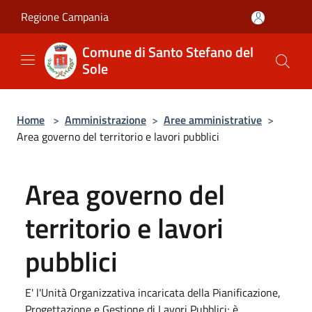
Salta al contenuto principale
Regione Campania
Comune di Santo Stefano del
Sole
Home
>
Amministrazione
>
Aree amministrative
>
Area governo del territorio e lavori pubblici
Area governo del
territorio e lavori
pubblici
E' l'Unità Organizzativa incaricata della Pianificazione,
Progettazione e Gestione di Lavori Pubblici; è