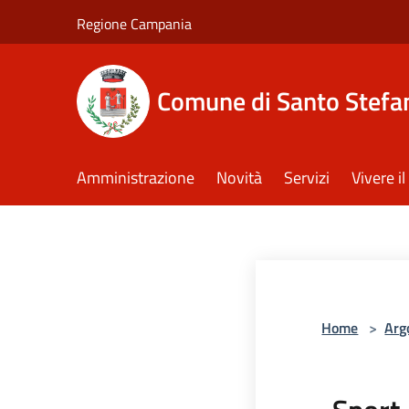
Salta al contenuto principale
Regione Campania
Comune di Santo Stefan
Amministrazione
Novità
Servizi
Vivere 
Home
>
Arg