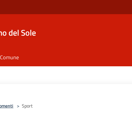
o del Sole
il Comune
omenti
>
Sport