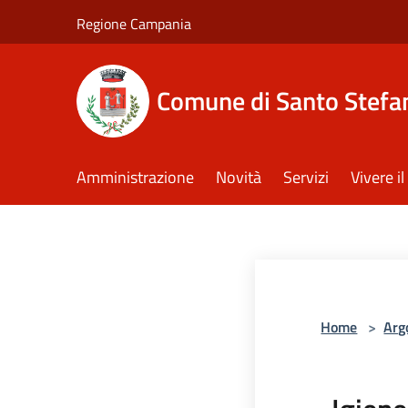
Salta al contenuto principale
Regione Campania
Comune di Santo Stefan
Amministrazione
Novità
Servizi
Vivere 
Home
>
Arg