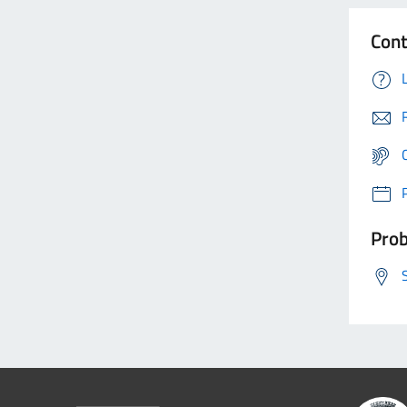
Cont
Prob