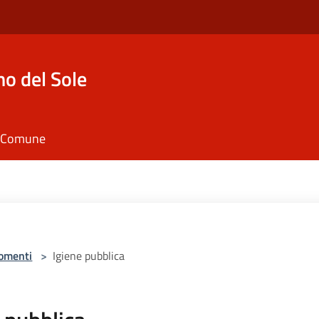
o del Sole
il Comune
omenti
>
Igiene pubblica