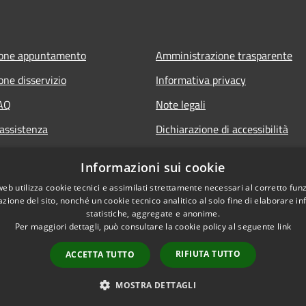
ione appuntamento
Amministrazione trasparente
one disservizio
Informativa privacy
FAQ
Note legali
 assistenza
Dichiarazione di accessibilità
Informazioni sui cookie
web utilizza cookie tecnici e assimilati strettamente necessari al corretto fu
azione del sito, nonché un cookie tecnico analitico al solo fine di elaborare i
statistiche, aggregate e anonime.
Per maggiori dettagli, può consultare la cookie policy al seguente
link
RIFIUTA TUTTO
ACCETTA TUTTO
l sito
Copyright © 2026 • Comune di Sa
MOSTRA DETTAGLI