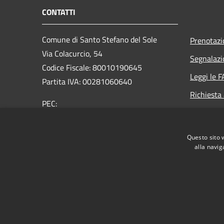
CONTATTI
Comune di Santo Stefano del Sole
Prenotaz
Via Colacurcio, 54
Segnalazi
Codice Fiscale: 80010190645
Leggi le 
Partita IVA: 00281060640
Richiesta
PEC:
comunesantostefanodelsole@legalmail.it
Centralino Unico: +39 0825 673053
Questo sito 
alla navig
RSS
Accessibilità
Privacy
Cookie
Mappa de