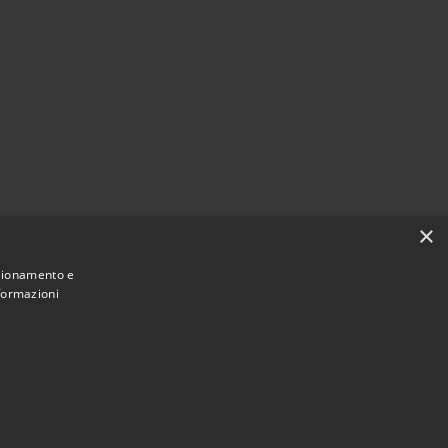
×
nzionamento e
nformazioni
Municipium
Accesso
nto Stefano del Sole • Powered by
•
redazione