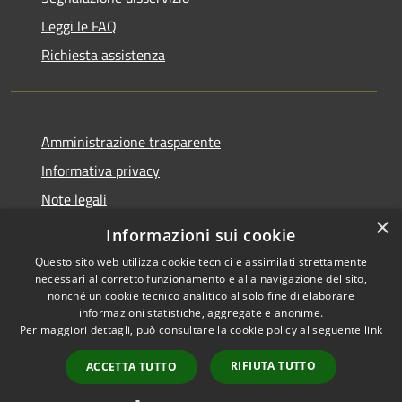
Leggi le FAQ
Richiesta assistenza
Amministrazione trasparente
Informativa privacy
Note legali
×
Dichiarazione di accessibilità
Informazioni sui cookie
Questo sito web utilizza cookie tecnici e assimilati strettamente
necessari al corretto funzionamento e alla navigazione del sito,
nonché un cookie tecnico analitico al solo fine di elaborare
informazioni statistiche, aggregate e anonime.
RSS
Copyright © 2026 • Comune di
Per maggiori dettagli, può consultare la cookie policy al seguente
link
Accessibilità
Santo Stefano del Sole •
Privacy
Municipium
Powered by
•
RIFIUTA TUTTO
ACCETTA TUTTO
Cookie
Accesso redazione