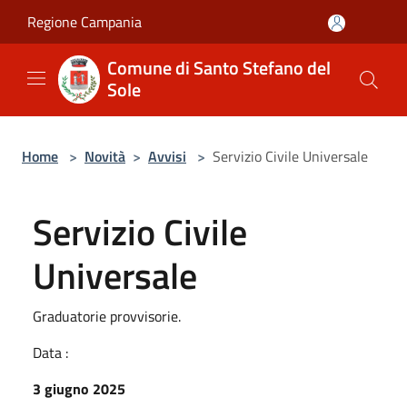
Salta al contenuto principale
Regione Campania
Comune di Santo Stefano del
Sole
Home
>
Novità
>
Avvisi
>
Servizio Civile Universale
Servizio Civile
Universale
Graduatorie provvisorie.
Data :
3 giugno 2025