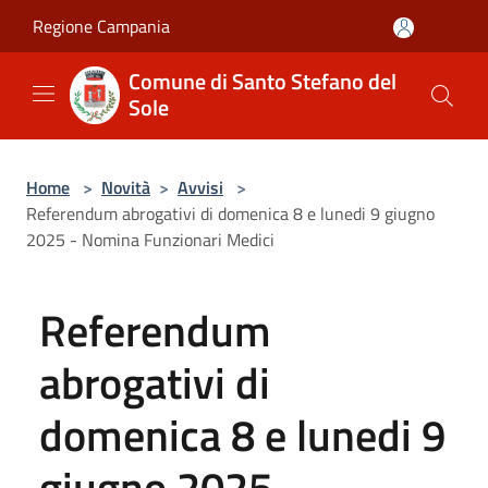
Salta al contenuto principale
Regione Campania
Comune di Santo Stefano del
Sole
Home
>
Novità
>
Avvisi
>
Referendum abrogativi di domenica 8 e lunedi 9 giugno
2025 - Nomina Funzionari Medici
Referendum
abrogativi di
domenica 8 e lunedi 9
giugno 2025 -