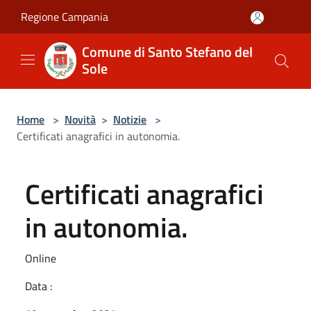
Salta al contenuto principale
Regione Campania
Comune di Santo Stefano del
Sole
Home
>
Novità
>
Notizie
>
Certificati anagrafici in autonomia.
Certificati anagrafici
in autonomia.
Online
Data :