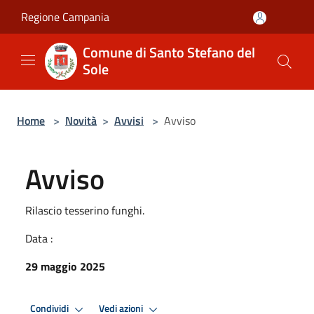
Salta al contenuto principale
Regione Campania
Comune di Santo Stefano del
Sole
Home
>
Novità
>
Avvisi
>
Avviso
Avviso
Rilascio tesserino funghi.
Data :
29 maggio 2025
Condividi
Vedi azioni