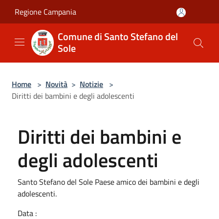
Salta al contenuto principale
Regione Campania
Comune di Santo Stefano del
Sole
Home
>
Novità
>
Notizie
>
Diritti dei bambini e degli adolescenti
Diritti dei bambini e
degli adolescenti
Santo Stefano del Sole Paese amico dei bambini e degli
adolescenti.
Data :